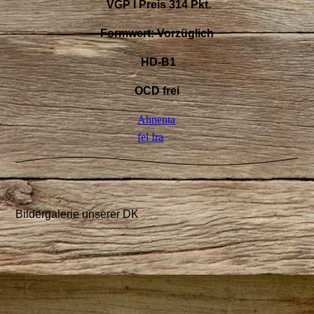
VGP I Preis 314 Pkt.
Formwert: Vorzüglich
HD-B1
OCD frei
Ahnenta
fel Ira
Bildergalerie unserer DK