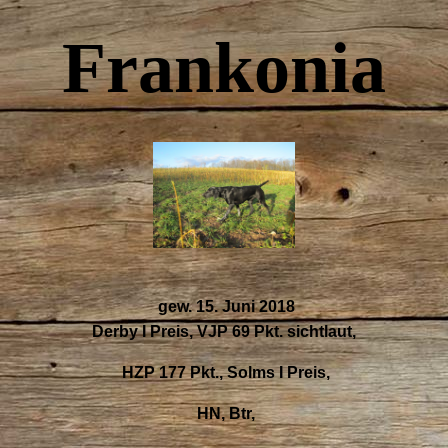
Frankoni
a
gew. 15. Juni 2018
Derby I Preis, VJP 69 Pkt. sichtlaut,
HZP 177 Pkt., Solms I Preis,
HN, Btr,