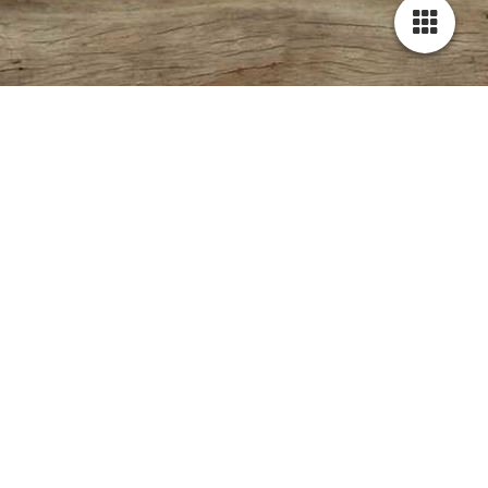
I-Wurf 2018 Mistel x Ellex vom Hirschenacker